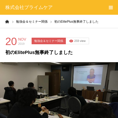
株式会社プライムケア
ーム
勉強会＆セミナー関係
初のElitePlus無事終了しました
プライムケアについて
勉強会情報
20
NOV
勉強会＆セミナー関係
233 view
2019
初のElitePlus無事終了しました
プロフィール
お問い合わせ
特定商取引法に基づく表記＆プライバシーポリシー