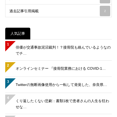
過去記事引用掲載
2
人気記事
1
俳優が交通事故泥沼裁判！？接骨院も絡んでいるようなの
でチ…
2
オンラインセミナー 『接骨院業務における COVID-1…
3
Twitterの無断画像使用から一転して発覚した、奈良県…
4
くり返したくない悲劇：書類1枚で患者さんの人生を狂わ
せな…