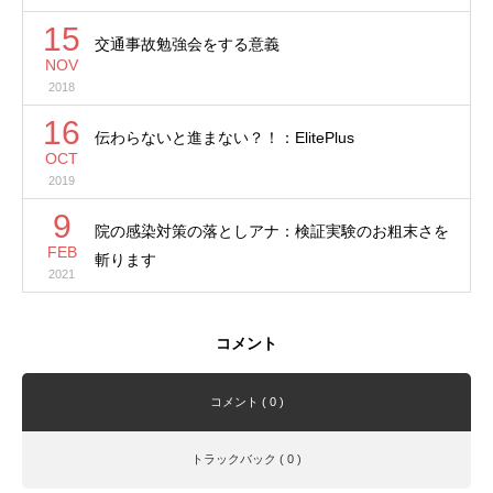
15
交通事故勉強会をする意義
NOV
2018
16
伝わらないと進まない？！：ElitePlus
OCT
2019
9
院の感染対策の落としアナ：検証実験のお粗末さを
FEB
斬ります
2021
コメント
コメント ( 0 )
トラックバック ( 0 )