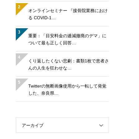
2
オンラインセミナー 『接骨院業務におけ
る COVID-1…
3
重要：「目安料金の逓減撤廃のデマ」に
ついて最も正しく回答…
4
くり返したくない悲劇：書類1枚で患者さ
んの人生を狂わせな…
5
Twitterの無断画像使用から一転して発覚
した、奈良県…
アーカイブ