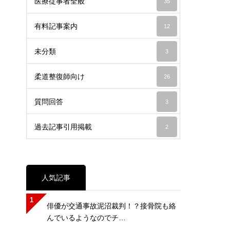
医療従事者全般
35
有料記事案内
12
未分類
3
柔道整復師向け
26
質問回答
3
過去記事引用掲載
2
人気記事
1
俳優が交通事故泥沼裁判！？接骨院も絡
んでいるようなのでチ…