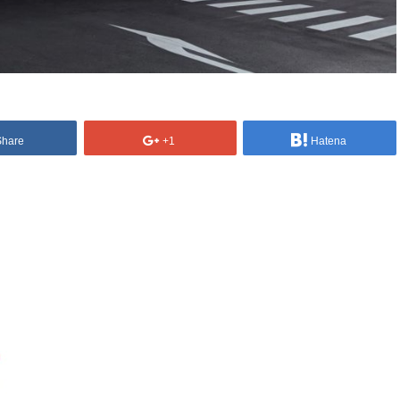
Share
+1
Hatena