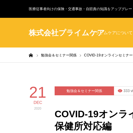
医療従事者向けの保険・交通事故・自賠責の知識をアップグレー
株式会社プライムケア
プライムケアについて
ホーム
勉強会＆セミナー関係
COVID-19オンラインセミ
21
勉強会＆セミナー関係
333 v
DEC
2020
COVID-19オ
保健所対応編