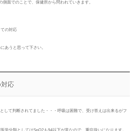
の側面でのことで、保健所から問われていきます。
しての対応
めにあうと思って下さい。
の対応
明として判断されてました・・・呼吸は困難で、受け答えは出来るがフ
医学分類としてはSpO2も94以下が常なので、重症扱いになります。