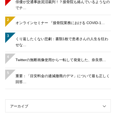
俳優が交通事故泥沼裁判！？接骨院も絡んでいるようなの
でチ…
2
オンラインセミナー 『接骨院業務における COVID-1…
3
くり返したくない悲劇：書類1枚で患者さんの人生を狂わ
せな…
4
Twitterの無断画像使用から一転して発覚した、奈良県…
5
重要：「目安料金の逓減撤廃のデマ」について最も正しく
回答…
アーカイブ