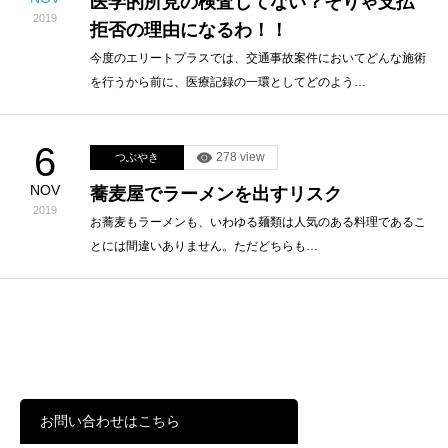
医学的所見の検査してない？そりゃ支払
2019
拒否の理由になるわ！！
今度のエリートプラスでは、交通事故案件においてどんな施術
を行うから前に、医療記録の一環としてどのよう…
6
278 view
つぶやき
NOV
蕎麦屋でラーメンを出すリスク
2019
お蕎麦もラーメンも、いわゆる麺類は人気のある料理であるこ
とには間違いありません。ただどちらも…
お問い合わせはこちら