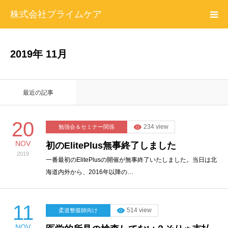
株式会社プライムケア
プライムケアについて
2019年 11月
勉強会情報
最近の記事
プロフィール
20
234 view
勉強会＆セミナー関係
お問い合わせ
NOV
初のElitePlus無事終了しました
2019
特定商取引法に基づく表記＆プライバシーポリシー
一番最初のElitePlusの開催が無事終了いたしました。当日は北
海道内外から、2016年以降の…
11
514 view
柔道整復師向け
NOV