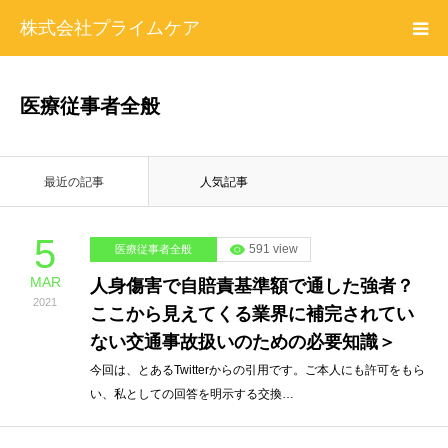
株式会社プライムケア
プライムケアについて
医療従事者全般
勉強会情報
最近の記事
人気記事
プロフィール
5
591 view
医療従事者全般
お問い合わせ
MAR
人身傷害で自賠責基準額で通した強者？
2021
ここから見えてくる業界に補完されてい
特定商取引法に基づく表記＆プライバシーポリシー
ない交通事故扱いのための必要知識＞
今回は、とあるTwitterからの引用です。ご本人にも許可をもら
い、私としての回答を明示する交換…