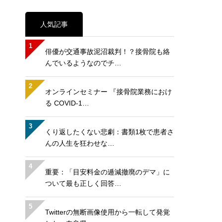
人気記事
1
俳優が交通事故泥沼裁判！？接骨院も絡
んでいるようなのでチ…
2
オンラインセミナー 『接骨院業務におけ
る COVID-1…
3
くり返したくない悲劇：書類1枚で患者さ
んの人生を狂わせな…
4
重要：「目安料金の逓減撤廃のデマ」に
ついて最も正しく回答…
5
Twitterの無断画像使用から一転して発覚