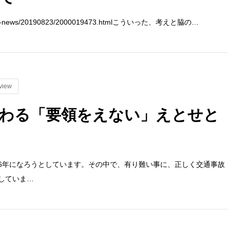
kansai-news/20190823/2000019473.htmlこういった、考えと脇の…
view
わる「要領をえない」えとせと
6年になろうとしています。その中で、有り難い事に、正しく交通事故
していま…