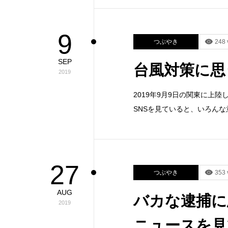
9
つぶやき
248 
SEP
台風対策に思
2019
2019年9月9日の関東に上
SNSを見ていると、いろん
27
つぶやき
353 
AUG
バカな逮捕に思
2019
ニュースを見