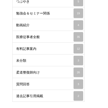
つぶやき
5
勉強会＆セミナー関係
19
動画紹介
4
医療従事者全般
35
有料記事案内
12
未分類
3
柔道整復師向け
26
質問回答
3
過去記事引用掲載
2