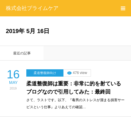
株式会社プライムケア
プライムケアについて
2019年 5月 16日
勉強会情報
最近の記事
プロフィール
16
476 view
柔道整復師向け
お問い合わせ
MAY
柔道整復師は重要：非常に的を射ている
2019
ブログなので引用してみた：最終回
特定商取引法に基づく表記＆プライバシーポリシー
さて、ラストです。以下、『毒男のストレスが溜まる損害サー
ビスという仕事』よりあえての確認…