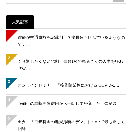
人気記事
1
俳優が交通事故泥沼裁判！？接骨院も絡んでいるようなの
でチ…
2
くり返したくない悲劇：書類1枚で患者さんの人生を狂わ
せな…
3
オンラインセミナー 『接骨院業務における COVID-1…
4
Twitterの無断画像使用から一転して発覚した、奈良県…
5
重要：「目安料金の逓減撤廃のデマ」について最も正しく
回答…