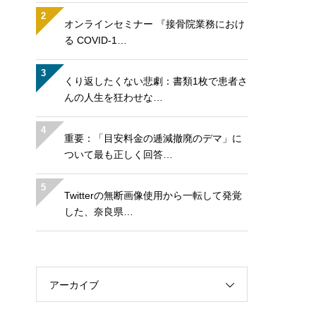
2
オンラインセミナー 『接骨院業務におけ
る COVID-1…
3
くり返したくない悲劇：書類1枚で患者さ
んの人生を狂わせな…
4
重要：「目安料金の逓減撤廃のデマ」に
ついて最も正しく回答…
5
Twitterの無断画像使用から一転して発覚
した、奈良県…
アーカイブ