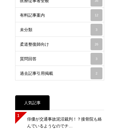
医療従事者全般
35
有料記事案内
12
未分類
3
柔道整復師向け
26
質問回答
3
過去記事引用掲載
2
人気記事
1
俳優が交通事故泥沼裁判！？接骨院も絡
んでいるようなのでチ…